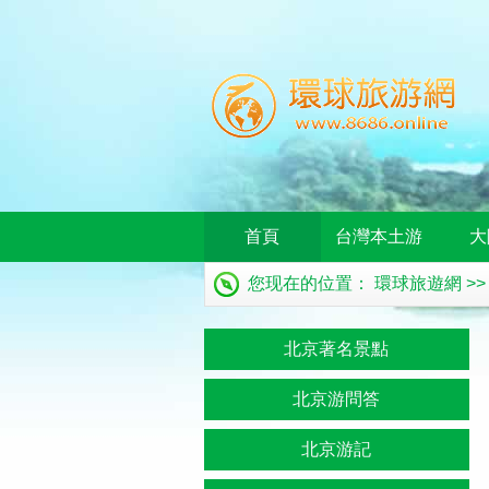
首頁
台灣本土游
大
您现在的位置：
環球旅遊網
>
北京著名景點
北京游問答
北京游記