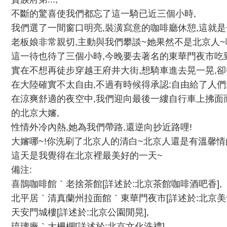
不斷的驚喜使我們都忘了這一騎已近三個小時,
我們選了一間窗口明亮,裝潢寫意的咖啡廳休憩,這就是~
老板娘非常親切,主動與我們攀談~她果然不是北京人~
這一待也待了三個小時,今晚要去著名的東華門夜市吃到
實在不想再徒步穿越王府井大街,想騎車進去晃一晃,卻
在大陸確實不太自由,不過有時候得承認:自由給了人們
在涼爽舒適的夜空中,我們迎向最後一縷自行車上拂面
的北京大嬸,
性情外冷內熱,她為我們帶路,還逆向抄近路哩!
大嬸哪~!你洗刷了北京人的清白~北京人還是有溫馨情
這天是我覺得在北京裡最美好的一天~
備注:
喜鵲咖啡館｀老捨茶館[詳述於:北京茶館咖啡酒吧香],
北平居｀清真蘭州拉面館｀東華門夜市[詳述於:北京美食
天安門城樓[詳述於:北京公園閒晃],
琉璃廠｀大柵欄[詳述於:北京文化洗禮]