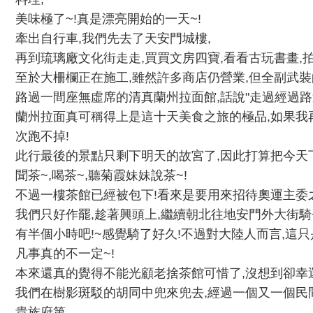
美味極了~!真是漂亮開始的一天~!
牽出自行車,我們先去了天安門城樓,
再到琉璃廠文化街走走,買買文房四寶,看看古玩書畫,拍
至於大柵欄正在施工,雖然許多商店仍營業,但全副武裝
路過一間座無虛席的清真蘭州拉面館,話說"走過經過路過
蘭州拉面真可稱得上是這十天美食之旅的極品,如果我
次跑不掉!
此行最後的景點只剩下明天的故宮了,因此打算把今天
聞茶~,喝茶~,聽菊霞妹妹說茶~!
不過一樓茶館已經被包下!看來是要用來招待奧運主委
我們只好作罷,趁著興頭上,繼續朝北往地安門外大街騎去
有半個小時吧!~感覺騎了好久!不過對大陸人而言,這只是"
凡事真的不一定~!
本來還真的覺得不能光顧老捨茶館可惜了,沒想到卻幸
我們在樹影斑駁的胡同中兜來兜去,經過一個又一個民
貴族府第...,