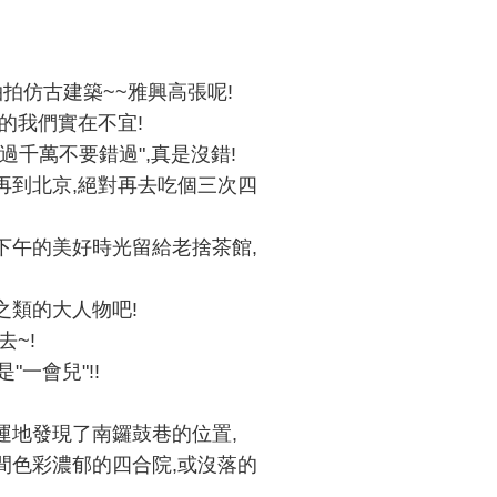
拍仿古建築~~雅興高張呢!
的我們實在不宜!
千萬不要錯過",真是沒錯!
再到北京,絕對再去吃個三次四
下午的美好時光留給老捨茶館,
之類的大人物吧!
~!
一會兒"!!
運地發現了南鑼鼓巷的位置,
間色彩濃郁的四合院,或沒落的