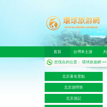
首頁
台灣本土游
大
您现在的位置：
環球旅遊網
>
北京著名景點
北京游問答
北京游記