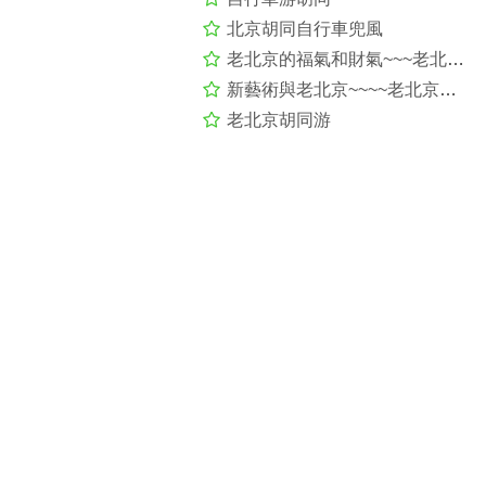
北京胡同自行車兜風
老北京的福氣和財氣~~~老北京胡同游及798尋展(三)
新藝術與老北京~~~~老北京胡同游及798尋展(二)
老北京胡同游