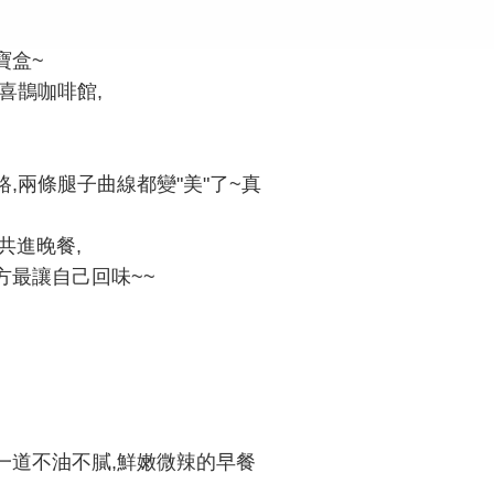
寶盒~
喜鵲咖啡館,
,兩條腿子曲線都變"美"了~真
共進晚餐,
方最讓自己回味~~
一道不油不膩,鮮嫩微辣的早餐