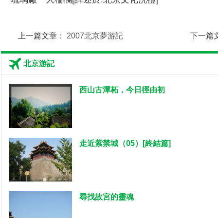
上一篇文章：
2007北京夢游記
下一篇
北京游記
西山古潭柘，今日徑由初
走近紫禁城（05）[終結篇]
尋找故宮的靈魂