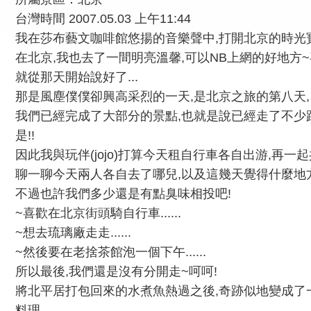
台灣時間 2007.05.03 上午11:44
我在莎布藝文咖啡館悠揚的音樂聲中,打開北京的時光
在北京,我也去了一間明亮溫馨,可以NB上網的好地方~
就從那天開始說好了...
那是風塵僕僕卻興高采烈的一天,是北京之旅的第八天,
我們已經完成了大部分的景點,也就是說已經走了不少路
是!!
因此我與玩伴(jojo)打算今天租自行車各自出游,再一起
聊一聊今天兩人各自去了哪兒,以及這幾天覺得什麼地
不過也許我們多少還是有點臭味相投吧!
~喜歡在北京街頭騎自行車......
~想去琉璃廠走走......
~然後要在老捨茶館泡一個下午......
所以最後,我們還是沒有分開走~呵呵!
將北平居打包回來的水煮魚熱過之後,奇跡似地變成了
料理,