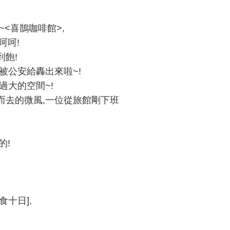
<喜鵲咖啡館>,
呵呵!
飽!
被公安給轟出來啦~!
過大的空間~!
而去的微風,一位從旅館剛下班
的!
十日],