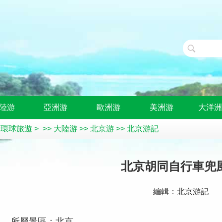
陸游
亞洲游
歐洲游
美洲游
大洋
>
環球旅遊
> >>
大陸游
>>
北京游
>>
北京游記
北京胡同自行車兜
編輯：北京游記
所屬景區：北京