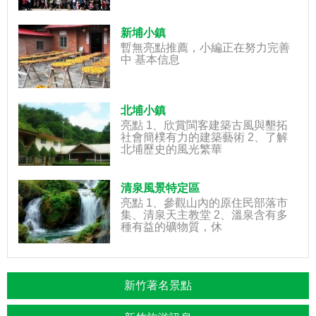
新埔小鎮
暫無亮點推薦，小編正在努力完善
中 基本信息
北埔小鎮
亮點 1、欣賞閩客建築古風與墾拓
社會簡樸有力的建築藝術 2、了解
北埔歷史的風光繁華
清泉風景特定區
亮點 1、參觀山內的原住民部落市
集、清泉天主教堂 2、溫泉含有多
種有益的礦物質，休
新竹著名景點