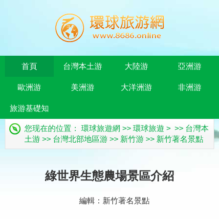
首頁
台灣本土游
大陸游
亞洲游
歐洲游
美洲游
大洋洲游
非洲游
旅游基礎知
您现在的位置：
環球旅遊網
>>
環球旅遊
> >>
台灣本
識
土游
>>
台灣北部地區游
>>
新竹游
>>
新竹著名景點
綠世界生態農場景區介紹
編輯：新竹著名景點