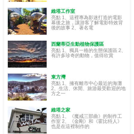
維塔工作室
亮點 1、這裡專為影迷打造的電影
幕後之旅，讓游客了解電影特效背
後的故事 2、著名電
西蘭蒂亞生動植物保護區
亮點 1、獨具一格的生態保護區 2、
有許多珍奇的動物，值得欣賞
東方灣
亮點 1、擁有離市中心最近的海灘
2、生活、休閒、旅游最受歡迎的地
方之一
維塔之家
亮點 1、《魔戒三部曲》的制作工
作室 2、《金剛》和《霍比特人》
也是在這裡制作的