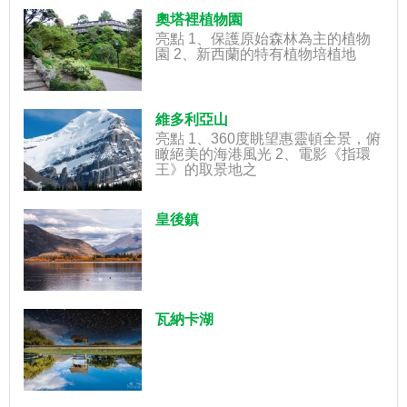
奧塔裡植物園
亮點 1、保護原始森林為主的植物
園 2、新西蘭的特有植物培植地
維多利亞山
亮點 1、360度眺望惠靈頓全景，俯
瞰絕美的海港風光 2、電影《指環
王》的取景地之
皇後鎮
瓦納卡湖