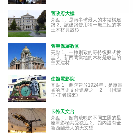
舊政府大樓
亮點 1、是南半球最大的木結構建
築 2、該建築使用獨一無二性的本
土木材貝殼杉
舊聖保羅教堂
亮點 1、一棟別致的哥特復興式教
堂 2、新西蘭當地的木材是教堂的
主要建材
使館電影院
亮點 1、劇院建於1924年，是惠靈
頓的歷史文化遺產之一 2、《指環
王-王者歸來》
卡特天文台
亮點 1、館內放映的不同主題的星
座電影極其受歡迎 2、館內設有全
新西蘭最大的天文望