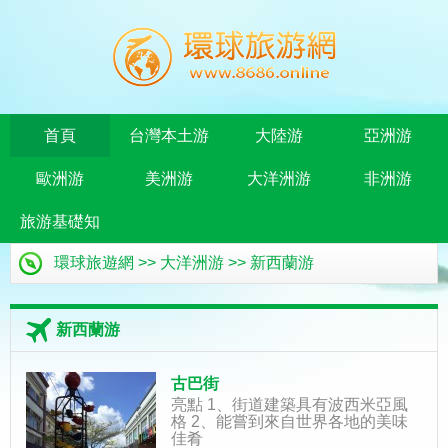
首頁
台灣本土游
大陸游
亞洲游
歐洲游
美洲游
大洋洲游
非洲游
旅游基礎知
環球旅遊網
>>
大洋洲游
>>
新西蘭游
識
新西蘭游
古巴街
亮點 1、街道建築具有波西米亞風
格 2、能嘗到來自世界各地的美味
佳肴