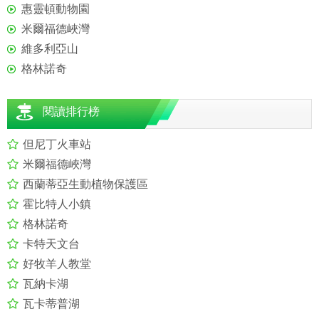
惠靈頓動物園
米爾福德峽灣
維多利亞山
格林諾奇
閱讀排行榜
但尼丁火車站
米爾福德峽灣
西蘭蒂亞生動植物保護區
霍比特人小鎮
格林諾奇
卡特天文台
好牧羊人教堂
瓦納卡湖
瓦卡蒂普湖