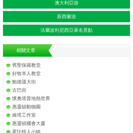
澳大利亞游
新西蘭游
法屬波利尼西亞著名景點
相關文章
舊聖保羅教堂
好牧羊人教堂
鮑德溫大街
古巴街
懷奧塔普地熱世界
惠靈頓動物園
維塔工作室
惠靈頓國會大廈
霍比特人小鎮