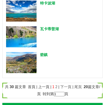
特卡波湖
瓦卡蒂普湖
箭鎮
共
30
篇文章 首頁 | 上一頁 |
1
2
|
下一頁
|
尾頁
20
篇文章/
頁 转到第
頁