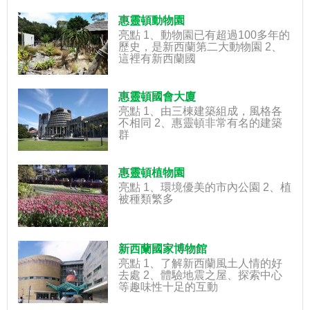
惠靈頓動物園
亮點 1、動物園已有超過100多年的
歷史，是新西蘭第二大動物園 2、
這裡有新西蘭國
惠靈頓國會大廈
亮點 1、由三棟建築組成，風格各
不相同 2、惠靈頓非常有名的建築
群
惠靈頓植物園
亮點 1、環境優美的市內公園 2、植
被種類繁多
新西蘭國家博物館
亮點 1、了解新西蘭風土人情的好
去處 2、體驗地震之屋、探索中心
等趣味性十足的互動