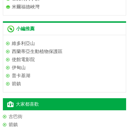
米爾福德峽灣
小編推薦
維多利亞山
西蘭蒂亞生動植物保護區
使館電影院
伊甸山
普卡基湖
箭鎮
大家都喜歡
古巴街
箭鎮