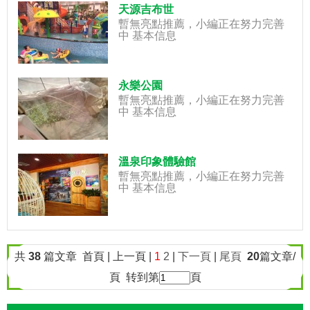
天源吉布世
暫無亮點推薦，小編正在努力完善
中 基本信息
永樂公園
暫無亮點推薦，小編正在努力完善
中 基本信息
溫泉印象體驗館
暫無亮點推薦，小編正在努力完善
中 基本信息
共
38
篇文章 首頁 | 上一頁 |
1
2
|
下一頁
|
尾頁
20
篇文章/
頁 转到第
頁