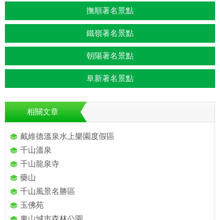
撫順著名景點
鐵嶺著名景點
朝陽著名景點
阜新著名景點
相關文章
戴維德溫泉水上樂園度假區
千山溫泉
千山龍泉寺
藥山
千山風景名勝區
玉佛苑
東山城市森林公園