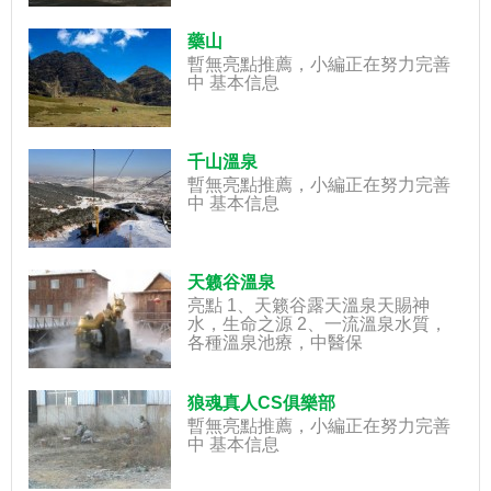
藥山
暫無亮點推薦，小編正在努力完善
中 基本信息
千山溫泉
暫無亮點推薦，小編正在努力完善
中 基本信息
天籁谷溫泉
亮點 1、天籁谷露天溫泉天賜神
水，生命之源 2、一流溫泉水質，
各種溫泉池療，中醫保
狼魂真人CS俱樂部
暫無亮點推薦，小編正在努力完善
中 基本信息