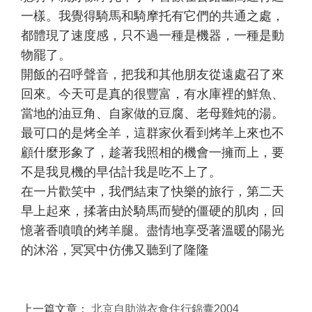
一樣。我覺得騎馬和騎摩托有它們的共通之處，
都體現了速度感，只不過一種是機器，一種是動
物罷了。
開飯的召呼聲音，把我和其他朋友從遠處召了來
回來。今天可是真的很豐富，有水庫裡的鮮魚、
當地的油豆角、自家做的豆腐、老母雞炖的湯。
最可口的是烤全羊，這群家伙看到烤羊上來也不
顧什麼形象了，趁著我照相的機會一擁而上，要
不是我見機的早估計我是吃不上了。
在一片歡笑中，我們結束了快樂的旅行，第二天
早上起來，揉著由於騎馬而變的僵硬的肌肉，回
憶著香噴噴的烤羊腿。盡情地享受著溫暖的陽光
的沐浴，冥冥中仿佛又聽到了隆隆
上一篇文章：
北京自助游衣食住行錦囊2004