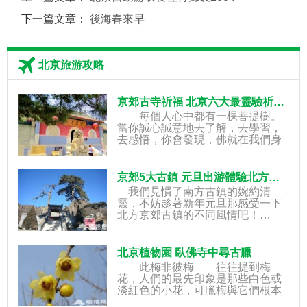
下一篇文章：
後海春來早
北京旅游攻略
京郊古寺祈福 北京六大最靈驗祈福寺廟
每個人心中都有一棵菩提樹。
當你誠心誠意地去了解，去學習，
去感悟，你會發現，佛就在我們身
邊，佛會答應我們誠心而善意的請
求，會用一顆普度眾生的心包容我
們的不足和錯誤。所以，當你感到
京郊5大古鎮 元旦出游體驗北方的婉約清靈
迷惘的時候，不妨放
我們見慣了南方古鎮的婉約清
靈，不妨趁著新年元旦那感受一下
北方京郊古鎮的不同風情吧！…
北京植物園 臥佛寺中尋古臘
此梅非彼梅 往往提到梅
花，人們的最先印象是那些白色或
淡紅色的小花，可臘梅與它們根本
不屬一科。臘梅的“臘”同“蠟”，屬蠟