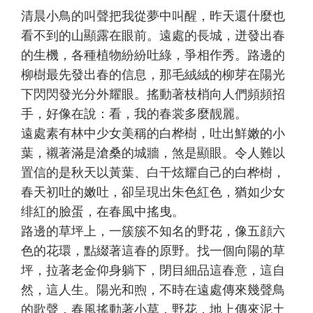
清晨小鳥的叫聲把我從夢中叫醒，昨天還什麼也
看不到的山顯露在眼前。遠處的長城，迸發出春
的生機，各種植物紛紛吐綠，爭相作秀。路邊的
柳樹最先發出春的信息，那毛絨絨的柳芽在陽光
下閃閃發光分外耀眼。搖動著枝梢向人們頻頻招
手，好像在說：看，我的春裳多麼靓麗。
遠處素有林中少女美稱的白桦樹，吐出鮮嫩的小
葉，襯著滿是滄桑的城牆，煞是顯眼。令人難以
置信的是秋天以黃葉、白干炫耀自己的白桦樹，
春天初吐的嫩吐，卻呈現出朱色紅色，猶如少女
绯紅的臉蛋，在春風中搖曳。
路邊的草坪上，一簇簇不知名的野花，像五顔六
色的花環，點綴著這春的原野。找一個向陽的草
坪，拉著老金仰身躺下，閉目細品這春意，這自
然，這人生。陽光和煦，不時在遠處傳來幾聲鳥
的歌聲，春風搖動著小草，野花，地上傳來泥土