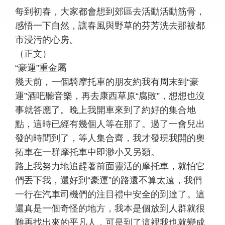
每到初春，大家都會想到郊區去活動活動筋骨，
感悟一下自然，讓春風與野草的芬芳洗去那被都
市浸污的心房。
（正文）
“豪運”重金屬
幾天前，一個騎摩托車的朋友約我有周末到“豪
運”酒吧聽音樂，再去康西草原“腐敗”，想想也沒
事就答應了。晚上我開車來到了約好的集合地
點，這時已經有幾個人等在那了。過了一會兒出
發的時間到了，等人集合齊，我才發現我開的奧
拓車在一群摩托車中即渺小又另類。
路上我努力地追趕著前面靈活的摩托車，就怕它
們丟下我，還好到“豪運”的路還不算太遠，我們
一行在汽車司機們的注目禮中安全的到達了。這
還真是一個奇怪的地方，我本是個放到人群就很
難再找出來的平凡人，可是到了這裡我也就變成