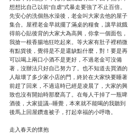
想想比自己以前“自虐”式暴走要強了不止百倍。
先安心的洗個熱水澡後，老金叫大家去他的屋子
集合。屋裡老金早就擺了滿桌的糧食，讓早就餓
得前心貼後背的大家大為高興，你拿一個面包，
我搶一根香腸地狂吃起來。等大家有肚子裡稍微
有點貨後，覺得是不是還缺點什麼，對！要是再
可以喝上兩口小酒不是更好，不過老金可沒備
著，沒辦法只好自己努力了。也不知道去買酒的
人敲壞了多少家小店的門，終於在大家快要睡著
前趕了回來，不過這時已經是凌晨了，大家的興
致也沒有開始時那麼高了。在每人干掉了一瓶啤
酒後，大家提議--睡覺，本來就不能喝的我聽到
後馬上回屋鑽進被子，打起幸福的小呼噜。
走入春天的懷抱