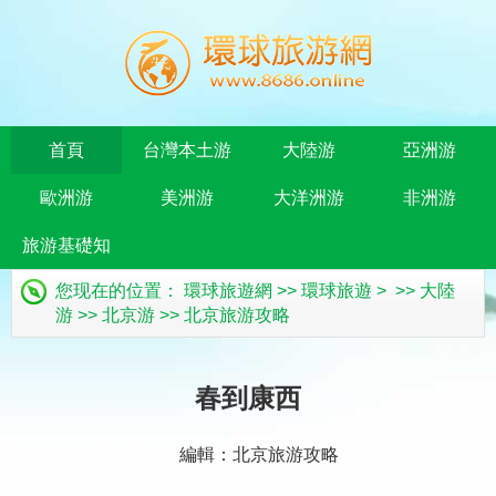
首頁
台灣本土游
大陸游
亞洲游
歐洲游
美洲游
大洋洲游
非洲游
旅游基礎知
您现在的位置：
環球旅遊網
>>
環球旅遊
> >>
大陸
識
游
>>
北京游
>>
北京旅游攻略
春到康西
編輯：北京旅游攻略