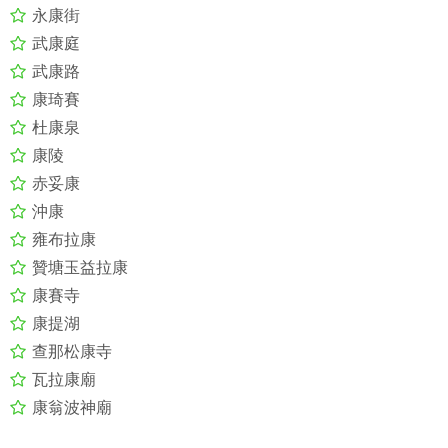
永康街
武康庭
武康路
康琦賽
杜康泉
康陵
赤妥康
沖康
雍布拉康
贊塘玉益拉康
康賽寺
康提湖
查那松康寺
瓦拉康廟
康翁波神廟