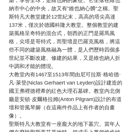
築，享譽全球，是維也納的象征。它坐落在維也
納市中心的中央，故又有”維也納心髒”之稱。聖
斯特凡大教堂建於12世紀末，高高的塔尖高達
137米，僅次於德國科隆大教堂。整個教堂的建
築風格呈奇特的混合式，朝西的正門是羅馬風
格，尖塔是哥特式，而聖壇是巴羅克風格，將這
些不同的建築風格融為一體，是人們歷時四個多
世紀並不斷改建、修建的結果，又是維也納人折
中調和才能的體現。
大教堂內有1467至1513年間由尼可拉斯·格哈德·
凡·萊登(Niclas Gerhaert van Leyden)設計建造的
國王弗裡德裡希的紅色大理石墓碑。教堂內北側
廳是安頓·皮爾格拉姆(Anton Pilgram)設計的布道
壇和管風琴腳（在這兩件作品上有作者的自畫
像）。
聖斯特凡大教堂有一座龐大的地下墓穴。當年人