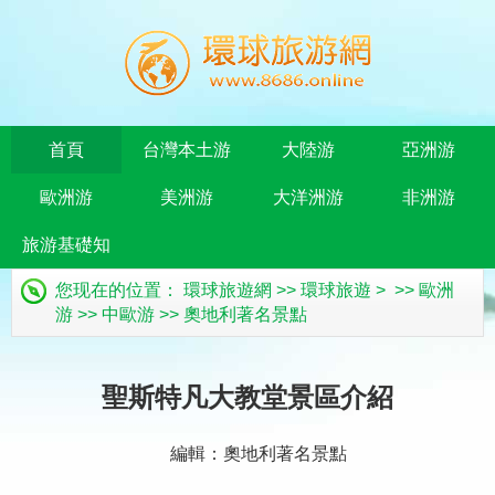
首頁
台灣本土游
大陸游
亞洲游
歐洲游
美洲游
大洋洲游
非洲游
旅游基礎知
您现在的位置：
環球旅遊網
>>
環球旅遊
> >>
歐洲
識
游
>>
中歐游
>>
奧地利著名景點
聖斯特凡大教堂景區介紹
編輯：奧地利著名景點