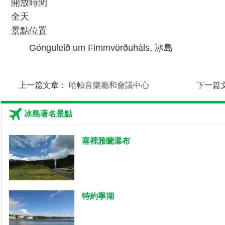
開放時間
全天
景點位置
Gönguleið um Fimmvörðuháls, 冰島
上一篇文章：
哈帕音樂廳和會議中心
下一篇
冰島著名景點
塞裡雅蘭瀑布
特約寧湖