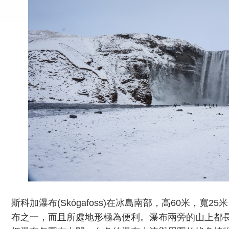
斯科加瀑布(Skógafoss)在冰島南部，高60米，寬
布之一，而且所處地形極為便利。瀑布兩旁的山上都