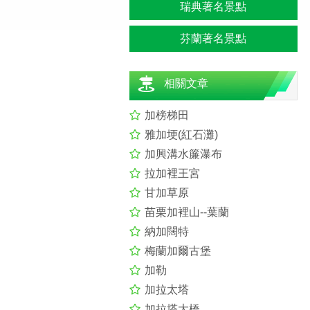
瑞典著名景點
芬蘭著名景點
相關文章
加榜梯田
雅加埂(紅石灘)
加興溝水簾瀑布
拉加裡王宮
甘加草原
苗栗加裡山--葉蘭
納加闊特
梅蘭加爾古堡
加勒
加拉太塔
加拉塔大橋