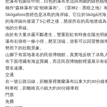
把瀑布包圍在中間，白色的瀑布水流與周圍的綠色植
稱作“森林瀑布”或“樹林瀑布”。《雷神2：黑暗之地
Skógafoss曾經也是冰島的海岸線。它位於Skóg
的海岸線向後退了5公裡之後，懸崖所在的高地便成
地的分界線。
由於有大量水霧不斷產生，雙重彩虹有時會在陽光明
瀑布右側有一條小徑，爬至頂端，游客可以回望整個
勢而下的壯觀景象。
山腳下有當地著名的民俗博物館，真實地反映了冰島
布下面埋藏有海盜寶藏，而且民宿博物館裡還展示有
聲名遠播。
交通
在一號公路沿線，距離塞裡雅蘭瀑布以東大約30分鐘
時車程，距離維克小鎮大約30分鐘車程
門票
免費