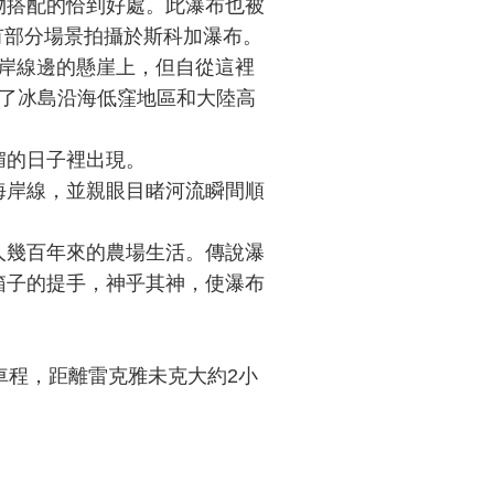
物搭配的恰到好處。此瀑布也被
》有部分場景拍攝於斯科加瀑布。
á河海岸線邊的懸崖上，但自從這裡
為了冰島沿海低窪地區和大陸高
媚的日子裡出現。
海岸線，並親眼目睹河流瞬間順
人幾百年來的農場生活。傳說瀑
箱子的提手，神乎其神，使瀑布
車程，距離雷克雅未克大約2小