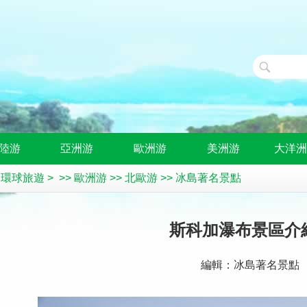
陸游
亞洲游
歐洲游
美洲游
大洋
>
環球旅遊
> >>
歐洲游
>>
北歐游
>>
冰島著名景點
斯科加瀑布景區介
編輯：冰島著名景點