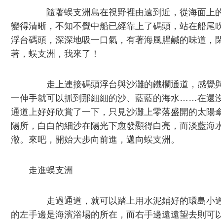
隨著蜈支洲島在視野裡由遠到近，從海面上的
變得清晰，不知不覺中船已經靠上了碼頭，站在船尾
浮台碼頭，深深地吸一口氣，有著海風腥鹹的味道，
著，蜈支洲，我來了！
走上連接碼頭浮台與沙灘的鐵欄通道，感覺與
一伸手就可以抓到那細細的沙、藍藍的海水……在還
通道上好好欣賞了一下，只見沙灘上零落盛開的太陽
陽所，白白的細沙在陽光下愈發顯得白亮，而淡藍海
澈。來吧，開始大步向前進，邁向蜈支洲。
走進蜈支洲
走過通道，就可以踏上用水泥鋪好的環島小道
的左手邊是海濱浴場的所在，而右手邊遠遠望去則可