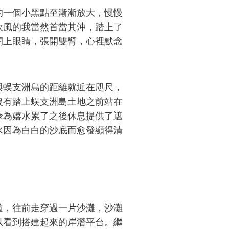
一個小黑點至漸漸放大，慢慢
吹風的我當然首當其沖，踏上了
閉上眼睛，張開雙臂，心裡默念
蜈支洲島的距離就近在咫尺，
沒有踏上蜈支洲島土地之前站在
傘為嬉水累了之後休息提供了遮
水因為白白的沙底而愈發顯得清
，往前走穿過一片沙灘，沙灘
以看到搭建起來的岸潛平台。繼