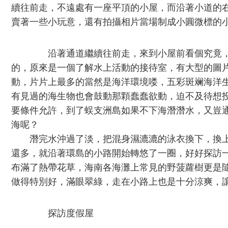
續往前走，不遠處有一座平頂的小屋，而沿著小道的
賣著一些小玩意，還有拍攝相片當場制成小圓微標的
沿著通道繼續往前走，來到小屋前看個究竟，
的，原來是一個了解水上活動的接待室，有大型的圖
動，片片上最多的當然是海洋環境喽，五彩斑斓海洋
有見過的海生物也會鼓動那顆蠢蠢欲動，迫不及待想
要條件允許，到了蜈支洲島如果不下海潛潛水，又豈
海呢？
潛完水沖過了淡，把混身濕漉漉的泳衣換下，換上
還多，就沿著環島的小路開始轉悠了一圈，好好探訪一
布滿了熱帶花草，海南各海灘上常見的野菠蘿樹更是
做得特別好，滿眼翠綠，走在小路上也是十分涼爽，
探訪度假屋