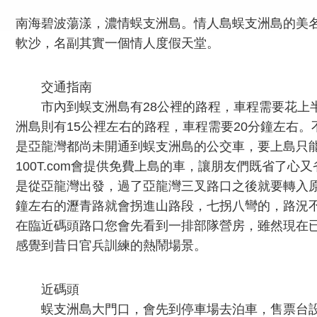
南海碧波蕩漾，濃情蜈支洲島。情人島蜈支洲島的美
軟沙，名副其實一個情人度假天堂。
交通指南
市內到蜈支洲島有28公裡的路程，車程需要花上
洲島則有15公裡左右的路程，車程需要20分鐘左右
是亞龍灣都尚未開通到蜈支洲島的公交車，要上島只
100T.com會提供免費上島的車，讓朋友們既省了心
是從亞龍灣出發，過了亞龍灣三叉路口之後就要轉入
鐘左右的瀝青路就會拐進山路段，七拐八彎的，路況
在臨近碼頭路口您會先看到一排部隊營房，雖然現在
感覺到昔日官兵訓練的熱鬧場景。
近碼頭
蜈支洲島大門口，會先到停車場去泊車，售票台設