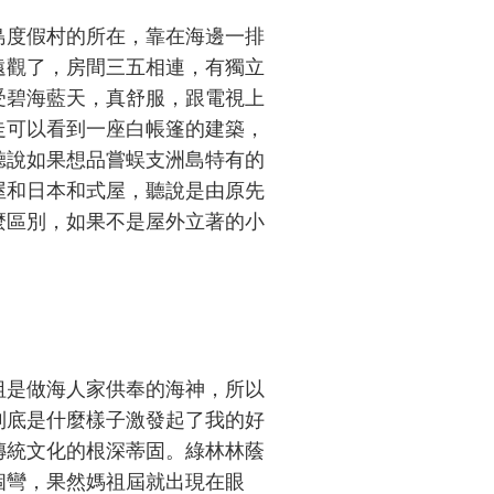
度假村的所在，靠在海邊一排
遠觀了，房間三五相連，有獨立
受碧海藍天，真舒服，跟電視上
走可以看到一座白帳篷的建築，
聽說如果想品嘗蜈支洲島特有的
屋和日本和式屋，聽說是由原先
麼區別，如果不是屋外立著的小
是做海人家供奉的海神，所以
到底是什麼樣子激發起了我的好
傳統文化的根深蒂固。綠林林蔭
個彎，果然媽祖屆就出現在眼