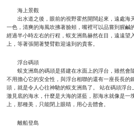
海上景觀
出水道之後，眼前的視野霍然開闊起來，遠處海天
一色，清爽的海風吹拂著臉頰，嘴裡可以品嘗到腥鹹
經過半小時左右的行程，蜈支洲島赫然在目，遠遠望
上，等著張開著雙臂歡迎遠到的貴客。
浮台碼頭
蜈支洲島的碼頭是搭建在水面上的浮台，雖然會隨
不用擔心它的安全性，與浮台相聯的還有一座長長的
頭，就是令人心往神馳的蜈支洲島了。 站在碼頭浮台
澈見底的海水，什麼是大海的湛藍，那海水就像是一
上，那種美，只能閉上眼睛，用心去體會。
離船登島