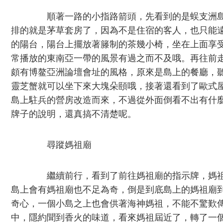
順著一路的小指路箭頭，先看到的是蜈支洲島
排的就是茅草套房了，因為不是住宿的客人，也只能
的陽台，陽台上擺放著籐制的茶幾小椅，坐在上面享
常播放的東南亞一帶的風景有過之而不及哦。再往前
頗有博鳌亞洲論壇會址的風格，原來是島上的餐廳，
靈芝蟹就可以坐下來大塊朵頤哦，接著還看到了歐式
島上駐兵的營房改造而來，不過從外面倒看不出有什
牌子的說明，還真搞不清楚呢。
尋蹤媽祖廟
繼續前行，看到了前往媽祖廟的指示牌，媽祖
島上會有媽祖廟也不足為奇，倒是到底島上的媽祖廟
奇心，一個小島之上也會供著海神媽祖，不能不驚歎
中，隱約聞到香火的味道，看來媽祖屆近了，轉了一