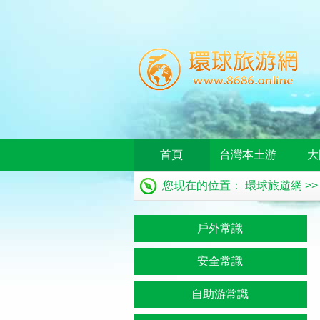
首頁
台灣本土游
大
您现在的位置：
環球旅遊網
>
戶外常識
安全常識
自助游常識