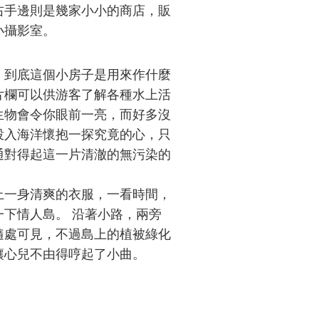
右手邊則是幾家小小的商店，販
小攝影室。
到底這個小房子是用來作什麼
片欄可以供游客了解各種水上活
生物會令你眼前一亮，而好多沒
投入海洋懷抱一探究竟的心，只
通對得起這一片清澈的無污染的
一身清爽的衣服，一看時間，
下情人島。 沿著小路，兩旁
隨處可見，不過島上的植被綠化
讓心兒不由得哼起了小曲。