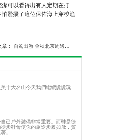
整潔可以看得出有人定期在打
生怕驚擾了這位保佑海上穿梭漁
文章：
自駕出游 金秋北京周邊騎行線大全旅行小知識
美十大名山今天我們繼續說說玩
合自己戶外裝備非常重要。而鞋是徒
的徒步鞋會使你的旅途步履如飛，質
挺著。