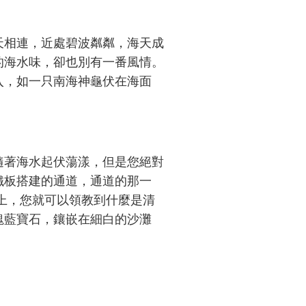
相連，近處碧波粼粼，海天成
的海水味，卻也別有一番風情。
入，如一只南海神龜伏在海面
著海水起伏蕩漾，但是您絕對
鐵板搭建的通道，通道的那一
上，您就可以領教到什麼是清
塊藍寶石，鑲嵌在細白的沙灘