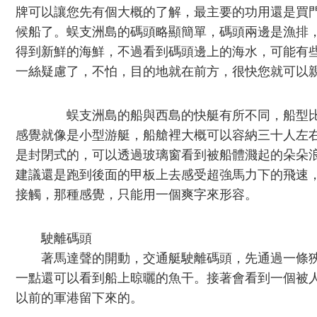
牌可以讓您先有個大概的了解，最主要的功用還是買
候船了。蜈支洲島的碼頭略顯簡單，碼頭兩邊是漁排
得到新鮮的海鮮，不過看到碼頭邊上的海水，可能有
一絲疑慮了，不怕，目的地就在前方，很快您就可以
蜈支洲島的船與西島的快艇有所不同，船型比
感覺就像是小型游艇，船艙裡大概可以容納三十人左
是封閉式的，可以透過玻璃窗看到被船體濺起的朵朵
建議還是跑到後面的甲板上去感受超強馬力下的飛速
接觸，那種感覺，只能用一個爽字來形容。
駛離碼頭
著馬達聲的開動，交通艇駛離碼頭，先通過一條狹
一點還可以看到船上晾曬的魚干。接著會看到一個被
以前的軍港留下來的。