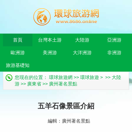
首頁
台灣本土游
大陸游
亞洲游
歐洲游
美洲游
大洋洲游
非洲游
旅游基礎知
您现在的位置：
環球旅遊網
>>
環球旅遊
> >>
大陸
識
游
>>
廣東省
>>
廣州著名景點
五羊石像景區介紹
編輯：廣州著名景點