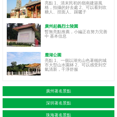
亮點 1、清末民初的嶺南建築風
格，拍攝的好去處 2、可以看到吹
糖人、捏面人、踢毽子
廣州起義烈士陵園
暫無亮點推薦，小編正在努力完善
中 基本信息
麓湖公園
亮點 1、一個以湖光山色著稱的城
市大型山水園林 2、可以感受到空
氣清新，干淨舒服
廣州著名景點
深圳著名景點
珠海著名景點