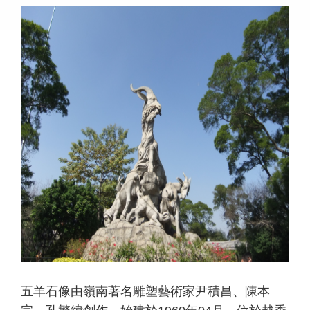
五羊石像由嶺南著名雕塑藝術家尹積昌、陳本