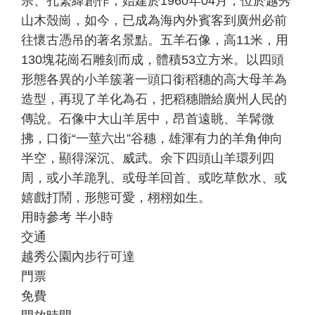
宗、孔繁緯創作，始建於1960年04月，位於越秀
山木殼崗，如今，已成為海內外賓客到廣州必前
往懷古憑吊的著名景點。五羊石像，高11米，用
130塊花崗石雕刻而成，體積53立方米。以四頭
形態各異的小羊簇著一頭口銜稻穗的高大母羊為
造型，再現了羊化為石，把稻穗贈給廣州人民的
傳說。石像中大山羊居中，昂首遠眺、羊髯微
拂，口銜“一莖六出”谷穗，雄渾有力的羊角伸向
半空，顯得深沉、威武。余下四頭山羊環列四
周，或小羊跪乳、或母羊回首、或吃草飲水、或
嬉戲打鬧，形態可愛，栩栩如生。
用時參考 半小時
交通
越秀公園內步行可達
門票
免費