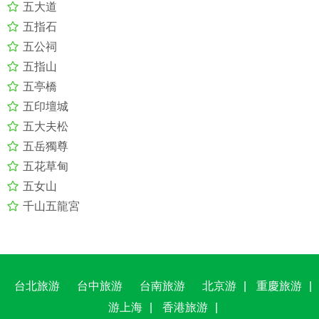
五大道
五指石
五公祠
五指山
五亭橋
五印壇城
五大夫松
五岳獨尊
五花草甸
五女山
千山五龍宮
台北旅游
台中旅游
台南旅游
北京游
|
重慶旅游
|
游上海
|
香港旅游
|