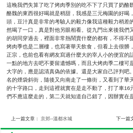
這晚我們失算了吃了烤肉季別的吃不下了只買了奶酪
酪魏的東西很好喝就是稍甜，我感是三元梅園的好喝
頭，豆汁真是非常的考驗人的毅力像我這種毅力稍差的
然喝了一口，真是對他另眼相看。從九門出來後我們
的胡同穿過去，裡面非常熱鬧賣什麼的都有，不得不
烤肉季也是二層樓，也寫著華天飲食，但看上去很髒
正宗，也前也看有網友寫過什麼大的宰人小的便宜的
一點的地方去吧不要留遺憾嗎，而且大烤肉季二樓可
大字的，應是認清真偽的依據。還是大家自己評判吧
名的煙袋斜街，隨後又向南走了一條街，又看到了華
的十字路口，走到這裡就實在是走不動了，打了車16
們不應這麼走的，第二天就知道自己錯了，因辦實在
上一篇文章：
京郊--溫都水城
下一篇