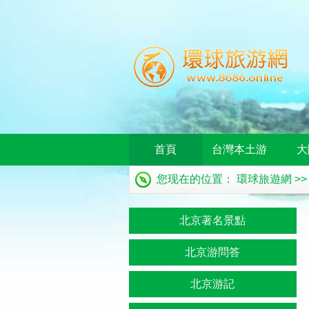
首頁
台灣本土游
大
您现在的位置：
環球旅遊網
>
北京著名景點
北京游問答
北京游記