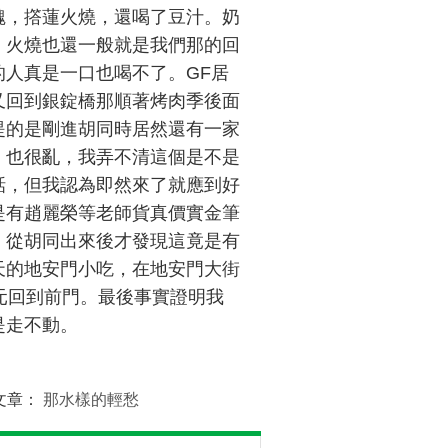
魏，撘蓮火燒，還喝了豆汁。奶
，火燒也還一般就是我們那的回
人真是一口也喝不了。GF居
又回到銀錠橋那順著烤肉季後面
提的是剛進胡同時居然還有一家
，也很亂，我弄不清這個是不是
話，但我認為即然來了就應到好
是有趙麗榮等老師貨真價實金筆
。從胡同出來後才發現這竟是有
天的地安門小吃，在地安門大街
元回到前門。最後事實證明我
是走不動。
文章：
那水樣的輕愁