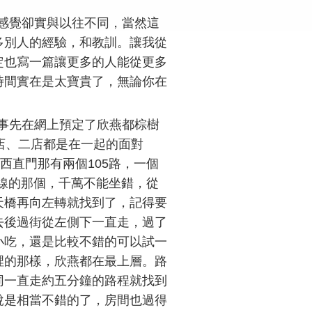
感覺卻實與以往不同，當然這
多別人的經驗，和教訓。讓我從
定也寫一篇讓更多的人能從更多
時間實在是太寶貴了，無論你在
事先在網上預定了欣燕都棕樹
店、二店都是在一起的面對
西直門那有兩個105路，一個
電線的那個，千萬不能坐錯，從
天橋再向左轉就找到了，記得要
去後過街從左側下一直走，過了
小吃，還是比較不錯的可以試一
裡的那樣，欣燕都在最上層。路
同一直走約五分鐘的路程就找到
說是相當不錯的了，房間也過得