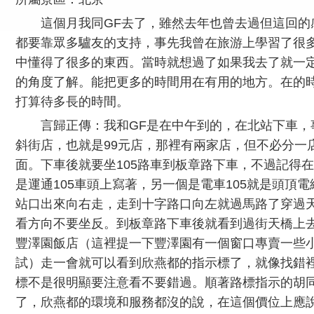
這個月我同GF去了，雖然去年也曾去過但這回的
都要靠眾多驢友的支持，事先我曾在旅游上學習了很
中懂得了很多的東西。當時就想過了如果我去了就一
的角度了解。能把更多的時間用在有用的地方。在的
打算待多長的時間。
言歸正傳：我和GF是在中午到的，在北站下車，
斜街店，也就是99元店，那裡有兩家店，但不必分一
面。下車後就要坐105路車到板章路下車，不過記得在
是運通105車頭上寫著，另一個是電車105就是頭頂
站口出來向右走，走到十字路口向左就過馬路了穿過
看方向不要坐反。到板章路下車後就看到過街天橋上
豐澤園飯店（這裡提一下豐澤園有一個窗口專賣一些
試）走一會就可以看到欣燕都的指示標了，就像找錯
標不是很明顯要注意看不要錯過。順著路標指示的胡
了，欣燕都的環境和服務都沒的說，在這個價位上應