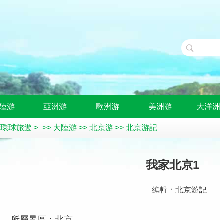
陸游
亞洲游
歐洲游
美洲游
大洋
>
環球旅遊
> >>
大陸游
>>
北京游
>>
北京游記
我家北京1
編輯：北京游記
所屬景區：北京