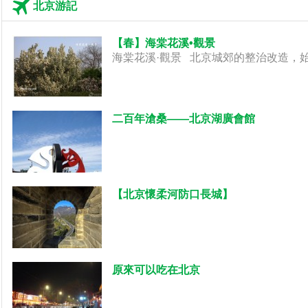
北京游記
【春】海棠花溪•觀景
海棠花溪·觀景 北京城郊的整治改造，始
二百年滄桑——北京湖廣會館
【北京懷柔河防口長城】
原來可以吃在北京