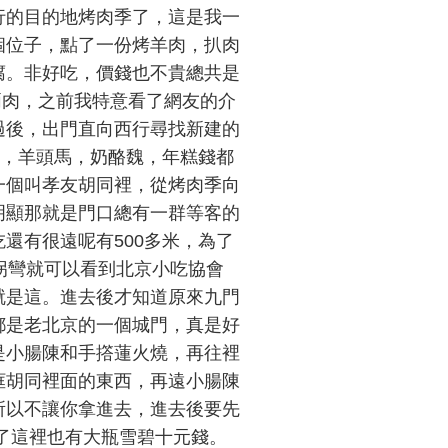
行的目的地烤肉季了，這是我一
個位子，點了一份烤羊肉，扒肉
腐。非好吃，價錢也不貴總共是
兩肉，之前我特意看了網友的介
過後，出門直向西行尋找新建的
馮，羊頭馬，奶酪魏，年糕錢都
一個叫孝友胡同裡，從烤肉季向
明顯那就是門口總有一群等客的
還有很遠呢有500多米，為了
拐彎就可以看到北京小吃協會
就是這。進去後才知道原來九門
都是老北京的一個城門，真是好
是小腸陳和手撘蓮火燒，再往裡
框胡同裡面的東西，再遠小腸陳
所以不讓你拿進去，進去後要先
了這裡也有大瓶雪碧十元錢。