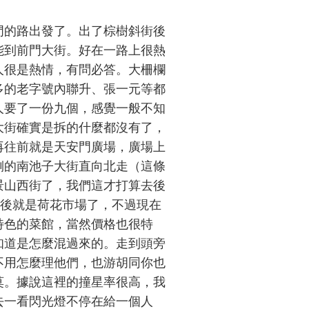
門的路出發了。出了棕樹斜街後
能到前門大街。好在一路上很熱
人很是熱情，有問必答。大柵欄
多的老字號內聯升、張一元等都
人要了一份九個，感覺一般不知
大街確實是拆的什麼都沒有了，
再往前就是天安門廣場，廣場上
側的南池子大街直向北走（這條
景山西街了，我們這才打算去後
車後就是荷花市場了，不過現在
特色的菜館，當然價格也很特
知道是怎麼混過來的。走到頭旁
不用怎麼理他們，也游胡同你也
莫。據說這裡的撞星率很高，我
去一看閃光燈不停在給一個人