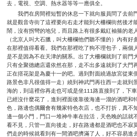
去，電視、空調、熱水器等等一應俱全。
我們在房間裡短暫的休息一下就向服員問了去前
就是觀音寺街了這裡要向右走才能到大柵欄街然後才
鬧，沒有拐彎的地兒，而且路上有很多戴紅袖箍的老
（北京人叫大石臘，叫大柵欄他們聽不懂的）內有好
在那裡值得看看。我們在那裡吃了狗不理包子，兩個
是不是因為不在天津的關系。出了大柵欄就到了前門
只有全聚德總店還依然在那，走不出多遠就到了大門
正在撘花架是為慶十一的吧。過到對面繞過故宮從東
路景色非凡很值得一走）繞到神武門再往西一走就到
海的，到這裡你再走也可或是坐111路直接到了，下
已經沒什麼花了，進到裡面後靠後海邊一溜的酒吧和
色，路邊也偶爾會有幾家特色衣店，也不打折，真不
邊一個小門，門口一堆神牛車在拉活，天色晚的話就
看不見，只管一直向後走，好在路邊都是酒吧也不寂
們走的時候就看到有一間酒吧擠滿了人，好不容易進