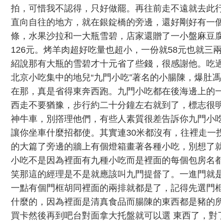
拍，可惜我不認得，只好做罷。再往前走不遠就去此
直向自往的地方，就在銀錠橋的旁邊，還好剛好有一
條，水果沙拉和一大瓶雪碧，店家還贈了一小盤麻豆
126元。烤羊肉超好吃量也超小，一份就58元也就三
紹說那有大瓶的雪碧才十元省了些錢，很感謝他。吃
北京小吃集中的地兒“九門小吃”著名的小腸陳，爆肚
在那，真是省得東奔西跑。九門小吃都在後海邊上的
西走不要猶豫，步行約二十分鐘左右就到了，標志很
神牛車，別撘理他們，有些人素質很差告訴你九門小吃
讓你坐車什麼招都使。其實連30米都沒有，往裡走一
的大篇了旁邊的牆上有個燈箱畫著各種小吃，別想了
小吃不是因為裡面有九種小吃而是裡面的每個包房名
笑那這的經理是不是就應該叫九門提督了。一進門就
一點有個門框胡同裡面的兩排就都是了，記得先選門
什麼的，因為裡面是清真食品而腸陳的東西都是豬的
買卡然後再到吧台對面拿大托盤就可以選 東西了，對