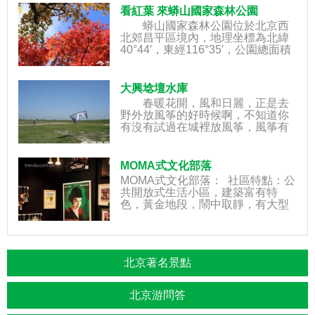
苦，走出自己，快樂起來。…&helli
看紅葉 來蟒山國家森林公園
蟒山國家森林公園位於北京西
北郊昌平區境內，地理坐標為北緯
40°44′，東經116°35′，公園總面積
8622公頃，同昌平區7個鄉鎮、47
個行政村相鄰接，距
大興埝壇水庫
春暖花開，風和日麗，正是去
野外放風筝的好時候啊，不知道你
有沒有試過在城裡放風筝，風筝有
沒有纏到電線桿？有沒有飛到大馬
路上去被人嫌棄？有沒有不小心撞
到人？所以，我們去野外吧，去大
MOMA式文化部落
片的空地，去沒有人
MOMA式文化部落： 社區特點：公
共開放式生活小區，建築富有特
色，黃金地段，鬧中取靜，有大型
藝術設施和文化產業進駐。適合人
群：創意產業、文化產業的白骨
精，外籍高端人士或者對
北京著名景點
北京游問答