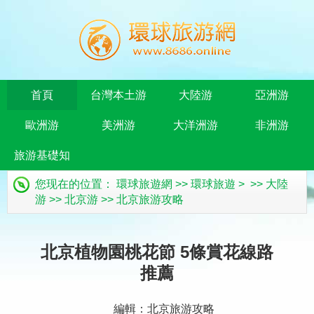
首頁
台灣本土游
大陸游
亞洲游
歐洲游
美洲游
大洋洲游
非洲游
旅游基礎知
您现在的位置：
環球旅遊網
>>
環球旅遊
> >>
大陸
識
游
>>
北京游
>>
北京旅游攻略
北京植物園桃花節 5條賞花線路
推薦
編輯：北京旅游攻略