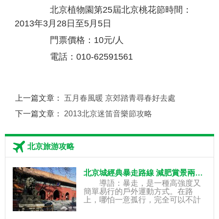
北京植物園第25屆北京桃花節時間：
2013年3月28日至5月5日
門票價格：10元/人
電話：010-62591561
上一篇文章：
五月春風暖 京郊踏青尋春好去處
下一篇文章：
2013北京迷笛音樂節攻略
北京旅游攻略
北京城經典暴走路線 減肥賞景兩不誤
導語：暴走，是一種高強度又
簡單易行的戶外運動方式。在路
上，哪怕一意孤行，完全可以不計
時間快慢，不管路程長短，只是為
了留意身邊的生活細節，忘掉痛