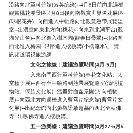
沿路向北至科普館(落英缤紛)--4月8日前向北過橋
觀賞桃花溪景區;4月8日後向南觀賞世界名花展區
(球根花卉)--向西進入中軸路向北觀賞熱帶展覽溫
室--出溫室向東北方向(桃花)--向東到北湖平台(觀
湖光山色)--向北進入樹木園(觀春日疊翠)--沿路向
西北進入梅園--沿路進入櫻桃溝(小橋流水)。 資
訊頻道環視旅游網
文化之旅線：建議游覽時間(4月-5月)
入東南門西行至科普館(春花文化站、太
空種子展)--西行至中軸路到熱帶展覽溫室(清明植
物站、傣族文化展)--溫室對面盆景園(方向植物
展)--向西北方向過橋進入曹雪芹紀念館(曹雪芹文
化展)--出紀念館向北參觀梁啟超墓向西北至臥佛
寺--出臥佛寺進入櫻桃溝。
五一游樂線：建議游覽時間(4月27-5月5