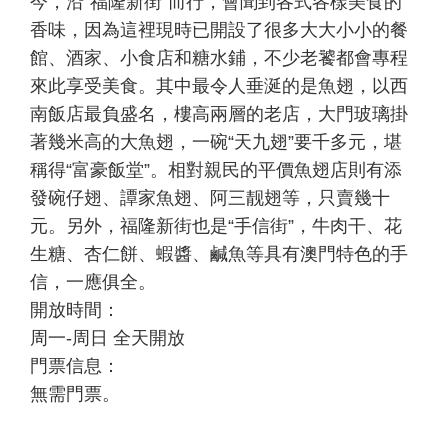
今，沿“福隆新街”而行，會聞到各式各樣美食的
香味，因為這裡現時已開設了很多大大小小的餐
館、酒家、小食店和糖水鋪，不少老饕都會專程
來此享受美食。其中最令人垂涎的是魚翅，以西
南飯店最負盛名，樓高兩層的老店，大門玻璃掛
著幾米高的大魚翅，一碗“天九翅”要千多元，堪
稱得“富豪飯堂”。相對親民的平價魚翅店則有添
發碗仔翅、譚家魚翅、阿三靓翅等，只賣幾十
元。另外，福隆新街也是“手信街”，牛肉干、花
生糖、杏仁餅、蝦醬、鹹魚等具有澳門特色的手
信，一應俱全。
開放時間：
周一-周日 全天開放
門票信息：
無需門票。