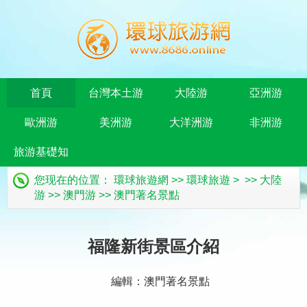
首頁
台灣本土游
大陸游
亞洲游
歐洲游
美洲游
大洋洲游
非洲游
旅游基礎知
您现在的位置：
環球旅遊網
>>
環球旅遊
> >>
大陸
識
游
>>
澳門游
>>
澳門著名景點
福隆新街景區介紹
編輯：澳門著名景點