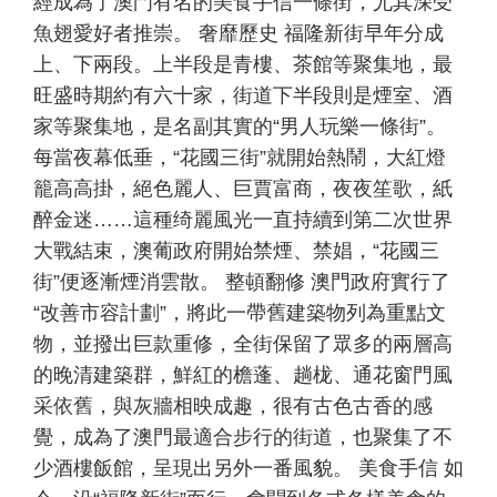
經成為了澳門有名的美食手信一條街，尤其深受
魚翅愛好者推崇。 奢靡歷史 福隆新街早年分成
上、下兩段。上半段是青樓、茶館等聚集地，最
旺盛時期約有六十家，街道下半段則是煙室、酒
家等聚集地，是名副其實的“男人玩樂一條街”。
每當夜幕低垂，“花國三街”就開始熱鬧，大紅燈
籠高高掛，絕色麗人、巨賈富商，夜夜笙歌，紙
醉金迷……這種绮麗風光一直持續到第二次世界
大戰結束，澳葡政府開始禁煙、禁娼，“花國三
街”便逐漸煙消雲散。 整頓翻修 澳門政府實行了
“改善市容計劃”，將此一帶舊建築物列為重點文
物，並撥出巨款重修，全街保留了眾多的兩層高
的晚清建築群，鮮紅的檐蓬、趟栊、通花窗門風
采依舊，與灰牆相映成趣，很有古色古香的感
覺，成為了澳門最適合步行的街道，也聚集了不
少酒樓飯館，呈現出另外一番風貌。 美食手信 如